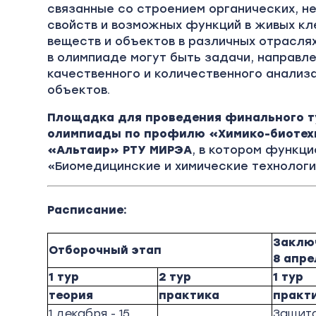
связанные со строением органических, не
свойств и возможных функций в живых кл
веществ и объектов в различных отрасля
в олимпиаде могут быть задачи, направл
качественного и количественного анализа
объектов.
Площадка для проведения финального 
олимпиады по профилю «Химико-биотехн
«Альтаир» РТУ МИРЭА
, в котором функц
«Биомедицинские и химические технологи
Расписание:
Заклю
Отборочный этап
8 апре
1 тур
2 тур
1 тур
теория
практика
практ
1 декабря - 15
Защит