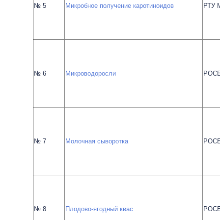
№ 5
Микробное получение каротиноидов
РТУ 
№ 6
Микроводоросли
РОС
№ 7
Молочная сыворотка
РОС
№ 8
Плодово-ягодный квас
РОС