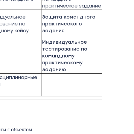
практическое задание
идуальное
Защита командного
ование по
практического
ному кейсу
задания
Индивидуальное
тестирование по
я
командному
практическому
заданию
сциплинарные
и
ты с объектом