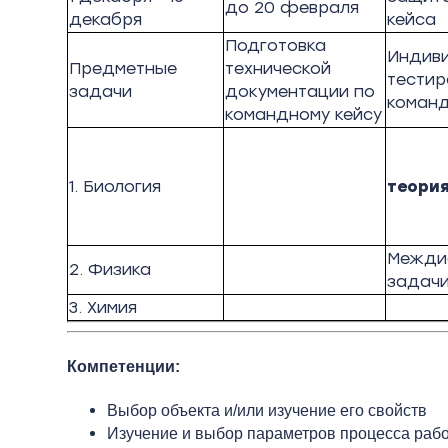
до 20 февраля
декабря
кейса
Подготовка
Индив
Предметные
технической
тестир
задачи
документации по
команд
командному кейсу
1. Биология
теори
Межди
2. Физика
задач
3. Химия
Компетенции:
Выбор объекта и/или изучение его свойств
Изучение и выбор параметров процесса рабо