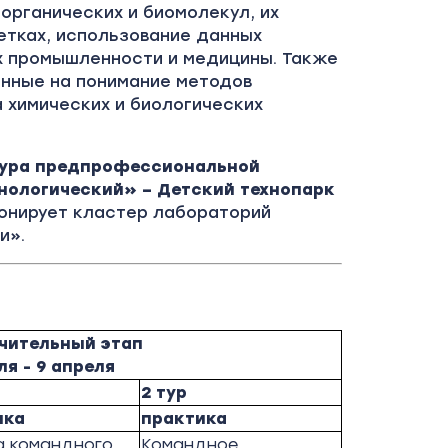
органических и биомолекул, их
етках, использование данных
х промышленности и медицины. Также
енные на понимание методов
 химических и биологических
тура предпрофессиональной
ологический» – Детский технопарк
ионирует кластер лабораторий
и».
чительный этап
ля - 9 апреля
2 тур
ика
практика
а командного
Командное