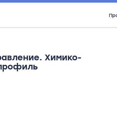
Пр
 Химико-биотехнологический профиль
равление. Химико-
 профиль