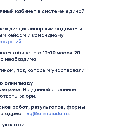
ичный кабинет в системе единой
 междисциплинарным задачам и
ым кейсам и командному
 заданий
.
чном кабинете
с 12:00 часов 20
го необходимо:
гином, под которым участвовали
ю олимпиаду
льтаты».
На данной странице
 ответы жюри.
анов работ, результатов, формы
на адрес:
reg@olimpiada.ru
.
 указать: