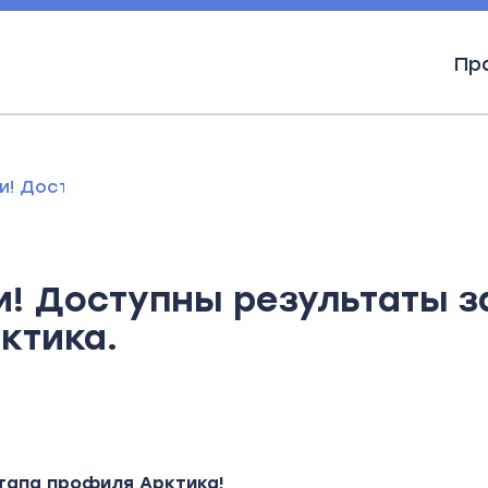
Пр
и! Доступны результаты заключительного этапа 
! Доступны результаты 
ктика.
тапа профиля Арктика!