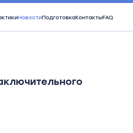
актики
Новости
Подготовка
Контакты
FAQ
по профилю Арктика.
заключительного