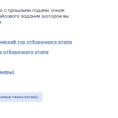
ю с прошлыми годами, очная
ейсового задания (которое вы
а.
ческий тур отборочного этапа
а отборочного этапа
инары)
нные технологии)