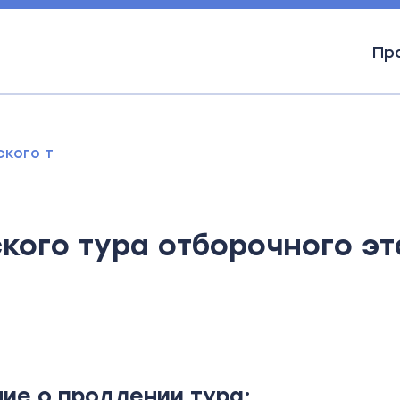
Пр
кого тура отборочного этапа до 12 февраля вк
кого тура отборочного эт
ие о продлении тура: