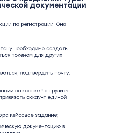
нической документации
кции по регистрации. Она
питану необходимо создать
ься токеном для других
ваться, подтвердить почту,
рации по кнопке "загрузить
привязать аккаунт единой
бора кейсовое задание;
хническую документацию в
аданиям.