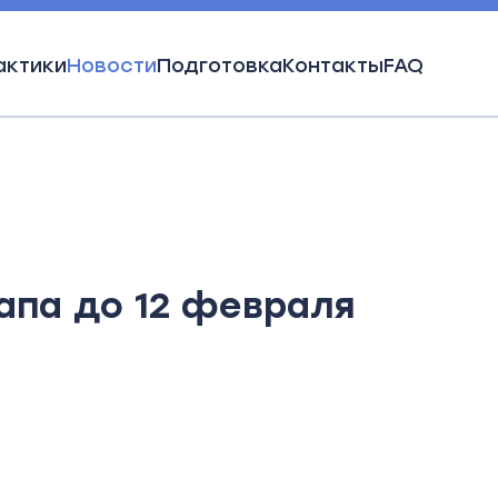
актики
Новости
Подготовка
Контакты
FAQ
лючительно
апа до 12 февраля