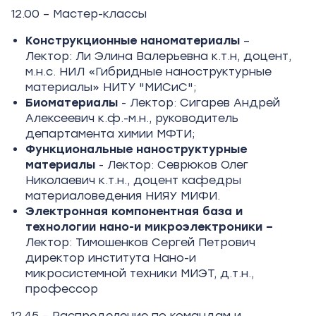
12.00 – Мастер-классы
Конструкционные наноматериалы
–
Лектор: Ли Элина Валерьевна к.т.н, доцент,
м.н.с. НИЛ «Гибридные наноструктурные
материалы» НИТУ "МИСиС";
Биоматериалы
- Лектор: Сигарев Андрей
Алексеевич к.ф.-м.н., руководитель
департамента химии МФТИ;
Функциональные наноструктурные
материалы
- Лектор: Севрюков Олег
Николаевич к.т.н., доцент кафедры
материаловедения НИЯУ МИФИ.
Электронная компонентная база и
технологии нано-и микроэлектроники –
Лектор: Тимошенков Сергей Петрович
директор института Нано-и
микросистемной техники МИЭТ, д.т.н.,
профессор
12.45 – Распределение по командам и